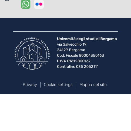
Università degli studi di Bergamo
via Salvecchio 19
24129 Bergamo
Cod. Fiscale 80004350163
P.IVA 01612800167
Centralino 035 2052111
Piè di pagina
Privacy
Cookie settings
Mappa del sito