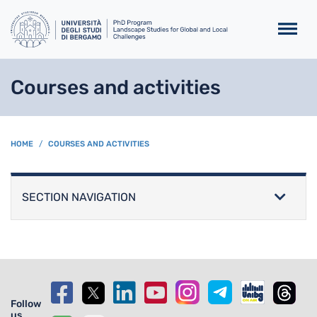
Skip to main content
Courses and activities
BREADCRUMB
HOME
COURSES AND ACTIVITIES
SECTION NAVIGATION
Follow
us