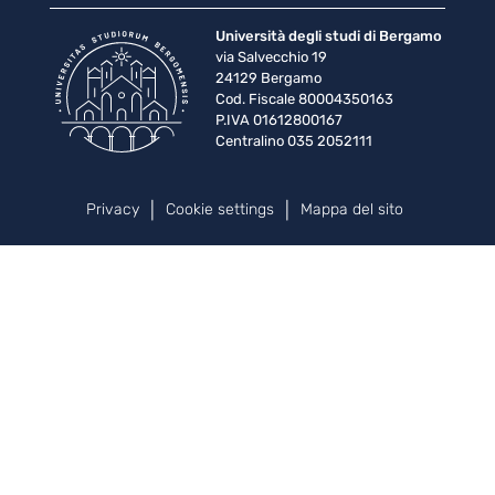
Università degli studi di Bergamo
via Salvecchio 19
24129 Bergamo
Cod. Fiscale 80004350163
P.IVA 01612800167
Centralino 035 2052111
Piè di pagina
Privacy
Cookie settings
Mappa del sito